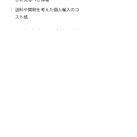
送料や関税を考えた個人輸入のコ
スト感
トートバッグの色展開と素材のこだわり
どんな服にも合わせやすいホワイ
トとグレーの2色
ガシガシ使える丈夫な厚手キャン
バス生地の質感
荷物がたっぷり入るサイズ感と使
い勝手のよさ
ルイヴィトン美術館でしか手に入らない
人気の限定グッズ
バッグの中を整理できるカラフル
なロゴ入りポーチ
デスク周りが一気におしゃれにな