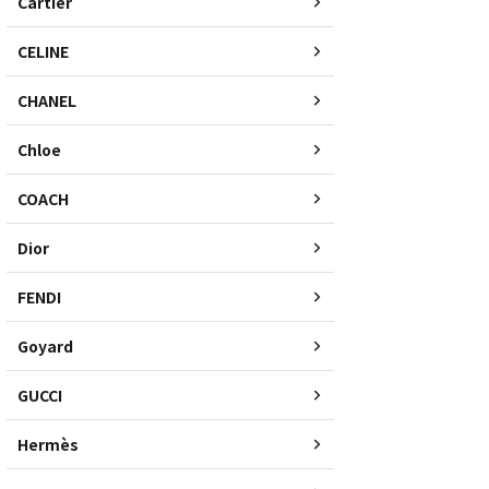
Cartier
CELINE
CHANEL
Chloe
COACH
Dior
FENDI
Goyard
GUCCI
Hermès