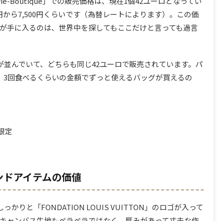
ie-Boutique」での販売価格は、現在1個42ユーロとなってい
円から7,500円くらいです（為替レートによります）。この価
が手に入るのは、世界中を探してもここだけと言っても過言
が並んでいて、どちらも同じ42ユーロで販売されています。パ
、3回食べるくらいの金額でずっと使えるバッグが買えるの
限定
ンドアイテムの価値
りと「FONDATION LOUIS VUITTON」のロゴが入って
キャンバス生地もペラペラではなく、厚みがあって丈夫な作