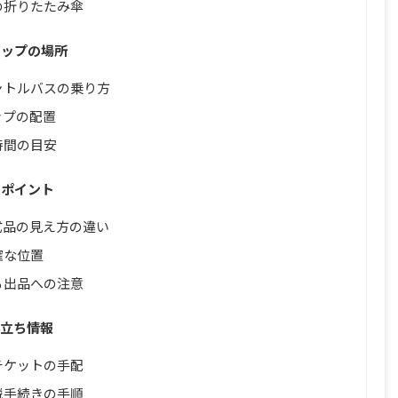
の折りたたみ傘
ョップの場所
ャトルバスの乗り方
ップの配置
時間の目安
クポイント
式品の見え方の違い
確な位置
る出品への注意
役立ち情報
チケットの手配
税手続きの手順