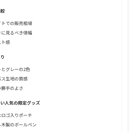
比較
イトでの販売相場
きに見るべき値幅
スト感
わり
とグレーの2色
バス生地の質感
い勝手のよさ
ない人気の限定グッズ
なロゴ入りポーチ
る木製のボールペン